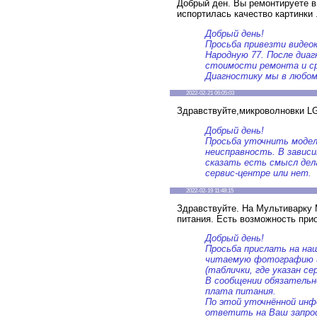
Добрый ден. Вы ремонтируете 
испортилась качество картинки 
Добрый день!
Просьба привезти видеок
Народную 77. После диа
стоимости ремонта и ср
Диагностику мы в любом
2022-02-21 06:05:03
Здравствуйте,микроволновки L
Добрый день!
Просьба уточнить модел
неисправность. В завис
сказать есть смысл дел
сервис-центре или нет.
2022-02-19 11:48:15
Здравствуйте. На Мультиварку
питания. Есть возможность при
Добрый день!
Просьба прислать на на
читаемую фотографию 
(таблички, где указан се
В сообщении обязатель
плата питания.
По этой уточнённой ин
ответить на Ваш запрос