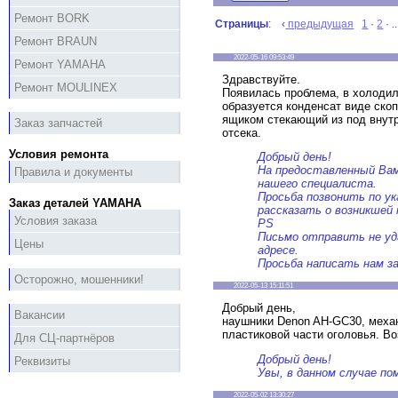
Ремонт BORK
Страницы
: ‹
предыдущая
1
·
2
· ..
Ремонт BRAUN
2022-05-16 09:53:49
Ремонт YAMAHA
Здравствуйте.
Ремонт MOULINEX
Появилась проблема, в холоди
образуется конденсат виде ск
ящиком стекающий из под внутр
Заказ запчастей
отсека.
Условия ремонта
Добрый день!
На предоставленный Вам
Правила и документы
нашего специалиста.
Просьба позвонить по у
Заказ деталей YAMAHA
рассказать о возникшей 
Условия заказа
PS
Письмо отправить не уд
Цены
адресе.
Просьба написать нам зап
Осторожно, мошенники!
2022-05-13 15:11:51
Добрый день,
Вакансии
наушники Denon AH-GC30, меха
пластиковой части оголовья. Во
Для СЦ-партнёров
Добрый день!
Реквизиты
Увы, в данном случае по
2022-05-02 13:30:27