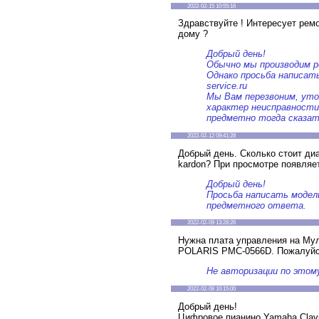
2022-02-15 10:55:16
Здравствуйте ! Интересует рем
дому ?
Добрый день!
Обычно мы производим р
Однако просьба написат
service.ru
Мы Вам перезвоним, уто
характер неисправности
предметно тогда сказат
2022-02-12 09:41:28
Добрый день. Сколько стоит ди
kardon? При просмотре появляет
Добрый день!
Просьба написать модел
предметного ответа.
2022-02-09 13:28:26
Нужна плата управления на Му
POLARIS PMC-0566D. Пожалуйста
Не авторизации по этому
2022-02-08 10:15:00
Добрый день!
Цифровое пианино Yamaha Clavi