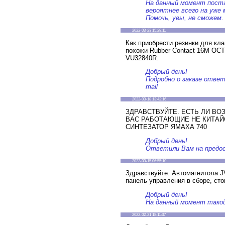
На данный момент поста
вероятнее всего на уже 
Помочь, увы, не сможем.
2022-03-23 15:28:11
Как приобрести резинки для кл
похожи Rubber Contact 16M OC
VU32840R.
Добрый день!
Подробно о заказе отве
mail
2022-03-18 13:42:16
ЗДРАВСТВУЙТЕ. ЕСТЬ ЛИ В
ВАС РАБОТАЮЩИЕ НЕ КИТАЙ
СИНТЕЗАТОР ЯМАХА 740
Добрый день!
Ответили Вам на предос
2022-03-15 06:55:10
Здравствуйте. Автомагнитола J
панель управления в сборе, ст
Добрый день!
На данный момент тако
2022-02-21 18:11:37