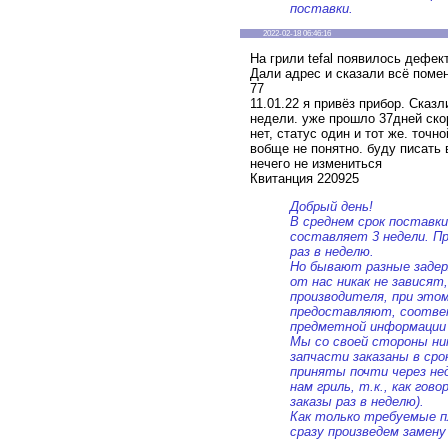
поставки.
2022-02-18 06:46:16
На грили tefal появилось дефек
Дали адрес и сказали всё поме
77
11.01.22 я привёз прибор. Сказ
недели. уже прошло 37дней скор
нет, статус один и тот же. точн
вобще не понятно. буду писать 
нечего не измениться
Квитанция 220925
Добрый день!
В среднем срок поставки
составляет 3 недели. П
раз в неделю.
Но бывают разные задер
от нас никак не зависят
производителя, при это
предоставляют, соотве
предметной информации
Мы со своей стороны ни
запчасти заказаны в сро
приняты почти через нед
нам гриль, т.к., как го
заказы раз в неделю).
Как только требуемые 
сразу произведем замену