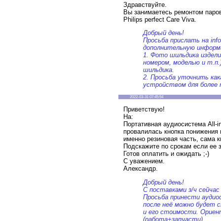
Здравствуйте.
Вы занимаетесь ремонтом паро
Philips perfect Care Viva.
Добрый день!
Просьба прислать на info
дополнительную информ
1. Фото шильдика издели
номером, моделью и т.п.
шильдика.
2. Просьба уточнить как
устройством для более 
2022-03-31 07:45:54
Приветствую!
На:
Портативная аудиосистема All-
провалилась кнопка понижения 
именно резиновая часть, сама к
Подскажите по срокам если ее з
Готов оплатить и ожидать ;-)
С уважением.
Александр.
Добрый день!
С поставками з/ч сейча
Просьба принести аудиос
после неё можно будет 
и его стоимости. Ориент
(работа+запчасти)