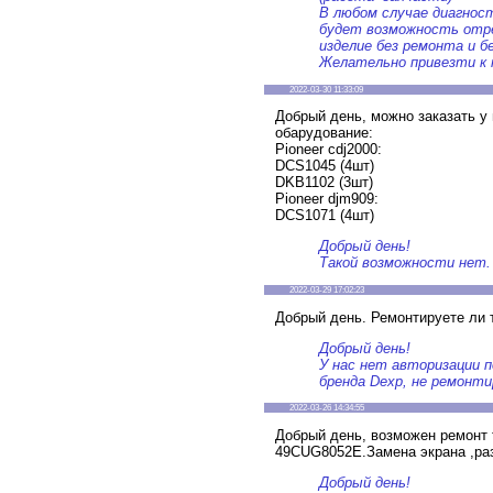
В любом случае диагнос
будет возможность отр
изделие без ремонта и б
Желательно привезти к 
2022-03-30 11:33:09
Добрый день, можно заказать у
обарудование:
Pioneer cdj2000:
DCS1045 (4шт)
DKB1102 (3шт)
Pioneer djm909:
DCS1071 (4шт)
Добрый день!
Такой возможности нет.
2022-03-29 17:02:23
Добрый день. Ремонтируете ли 
Добрый день!
У нас нет авторизации п
бренда Dexp, не ремонти
2022-03-26 14:34:55
Добрый день, возможен ремонт 
49CUG8052E.Замена экрана ,раз
Добрый день!