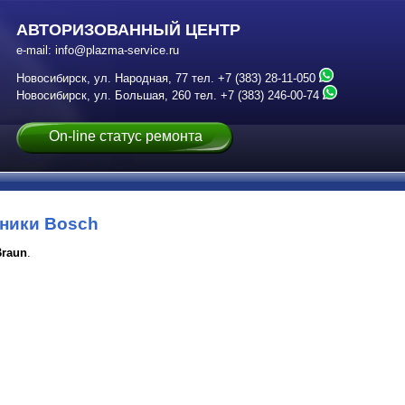
АВТОРИЗОВАННЫЙ ЦЕНТР
e-mail:
info@plazma-service.ru
Новосибирск, ул. Народная, 77
тел.
+7 (383) 28-11-050
Новосибирск, ул. Большая, 260
тел.
+7 (383) 246-00-74
On-line статус ремонта
хники Bosch
Braun
.