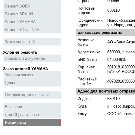
Страна
Россия
Ремонт BORK
Почтовый
630110
индекс
Ремонт BRAUN
Юридический
Новосибирская
Ремонт YAMAHA
адрес
ул. Народная,
Ремонт MOULINEX
Банковские реквизиты
Название
Заказ запчастей
АО «Банк Акце
банка
Адрес банка
630099, г. Нов
Условия ремонта
Правила и документы
БИК банка
045004815
Кор. счет
301018102000
Заказ деталей YAMAHA
банка
БАНКА РОССИИ
Условия заказа
Расчетный
4070281030050
Цены
счет №
Адрес для почтовых отправ
Осторожно, мошенники!
Индекс
630110
Куда
г. Новосибирск
Вакансии
Кому
ООО «Плазма-
Для СЦ-партнёров
Реквизиты