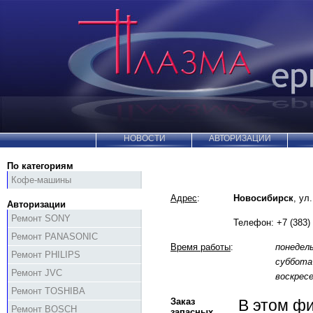
НОВОСТИ
АВТОРИЗАЦИИ
По категориям
Кофе-машины
Адрес
:
Новосибирск
, ул
Авторизации
Ремонт SONY
Телефон:
+7 (383)
Ремонт PANASONIC
Время работы
:
понедел
Ремонт PHILIPS
суббота
Ремонт JVC
воскрес
Ремонт TOSHIBA
Заказ
В этом ф
Ремонт BOSCH
запасных