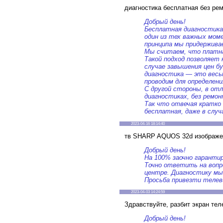
диагностика бесплатная без ре
Добрый день!
Бесплатная диагностика
один из тех важных мом
принципа мы придерживае
Мы считаем, что платна
Такой подход позволяет
случае завышения цен б
диагностика — это весь
проводим для определен
С другой стороны, в от
диагностиках, без ремон
Так что отвечая кратко
бесплатная, даже в слу
2023-04-16 18:14:40
тв SHARP AQUOS 32d изображени
Добрый день!
На 100% заочно гаранти
Точно ответить на вопр
центре. Диагностику мы
Просьба привезти телеви
2023-04-03 14:24:59
Здравствуйте, разбит экран т
Добрый день!