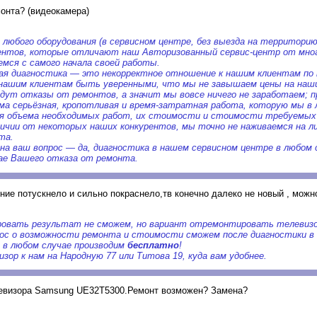
монта? (видеокамера)
 любого оборудования (в сервисном центре, без выезда на территори
ентов, которые отличают наш Авторизованный сервис-центр от многи
мся с самого начала своей работы.
я диагностика — это некорректное отношение к нашим клиентам по 
 нашим клиентам быть уверенными, что мы не завышаем цены на наши
удут отказы от ремонтов, а значит мы вовсе ничего не заработаем; 
ма серьёзная, кропотливая и время-затратная работа, которую мы в 
ия объема необходимых работ, их стоимости и стоимости требуемых
личии от некоторых наших конкурентов, мы точно не наживаемся на л
та.
 на ваш вопрос — да, диагностика в нашем сервисном центре в любом 
чае Вашего отказа от ремонта.
е потускнело и сильно покраснело,тв конечно далеко не новый , можно
ровать результат не сможем, но вариант отремонтировать телевизо
ос о возможности ремонта и стоимости сможем после диагностики в
 в любом случае производим
бесплатно
!
зор к нам на Народную 77 или Титова 19, куда вам удобнее.
елевизора Samsung UE32T5300.Ремонт возможен? Замена?