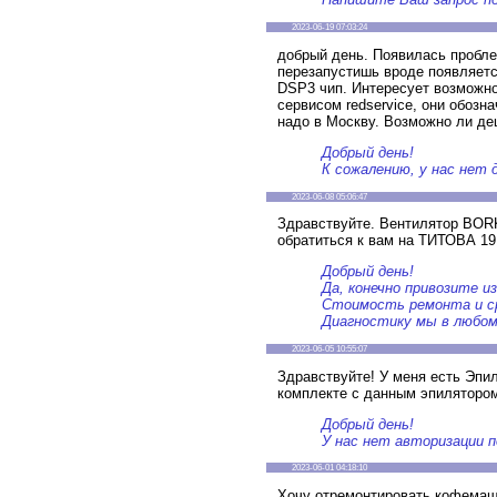
2023-06-19 07:03:24
добрый день. Появилась проблем
перезапустишь вроде появляется
DSP3 чип. Интересует возможно
сервисом redservice, они обозн
надо в Москву. Возможно ли д
Добрый день!
К сожалению, у нас нет 
2023-06-08 05:06:47
Здравствуйте. Вентилятор BORK
обратиться к вам на ТИТОВА 19
Добрый день!
Да, конечно привозите из
Стоимость ремонта и ср
Диагностику мы в любом
2023-06-05 10:55:07
Здравствуйте! У меня есть Эпил
комплекте с данным эпиляторо
Добрый день!
У нас нет авторизации п
2023-06-01 04:18:10
Хочу отремонтировать кофемаши