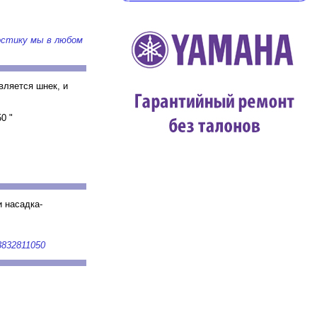
остику мы в любом
вляется шнек, и
0 "
 насадка-
3832811050