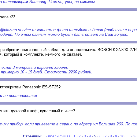
о телевизорам Samsung. Помочь, увы, не сможем.
serie r23
o@plazma-service.ru читаемое фото шильдика изделия (таблички с сер
одели). По этом данным можно будет дать ответ на Ваш вопрос.
 приобрести оригинальный кабель для холодильника BOSCH KGN39XI27R
, который в комплекте, немного не хватает.
а есть 3 метровый вариант кабеля.
 примерно 10 - 15 дней. Стоимость 2200 рублей.
ектробритвы Panasonic ES-ST25?
и не поставляется
инить духовой шкаф, купленный в икее?
ику прибор, если привезете в сервис по адресу ул Большая 260. По п
Страницы
: ‹
предыдущая
1
·
2
·
3
·
4
·
5
·
6
·
7
·
8
·
9
·
10
· ... ·
3