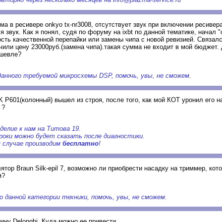
а в ресивере onkyo tx-nr3008, отсутствует звук при включении ресивера
 звук. Как я понял, судя по форуму на ixbt по данной тематике, начал 
сть качественной перепайки или замены чипа с новой ревизией. Связал
ачили цену 23000руб.(замена чипа).такая сумма не входит в мой бюджет.
ешевле?
данного требуемой микросхемы DSP, помочь, увы, не сможем.
 P601(колонный) вышел из строя, после того, как мой КОТ уронил его н
 ?
делие к нам на Титова 19.
оки можно будет сказать после диагностики.
 случае производим
бесплатно
!
ятор Braun Silk-epil 7, возможно ли приобрести насадку на триммер, кот
м?
о данной категории техники, помочь, увы, не сможем.
ну Delonghi. Куда можно ее привести.