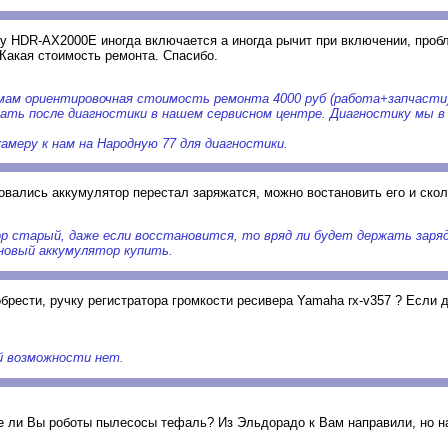
y HDR-AX2000E иногда включается а иногда рычит при включении, проб
 Какая стоимость ремонта. Спасибо.
ам ориентировочная стоимость ремонта 4000 руб (работа+запчасти)
зать после диагностики в нашем сервисном центре. Диагностику мы в
амеру к нам на Народную 77 для диагностики.
овались аккумулятор перестал заряжатся, можно востановить его и скол
ор старый, даже если восстановится, то вряд ли будет держать заряд
новый аккумулятор купить.
брести, ручку регистратора громкости ресивера Yamaha rx-v357 ? Если д
й возможности нет.
е ли Вы роботы пылесосы тефаль? Из Эльдорадо к Вам направили, но н