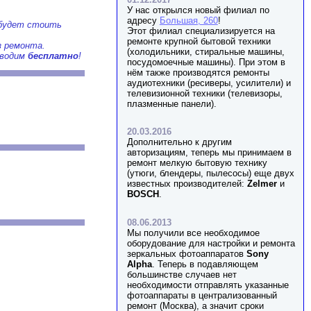
У нас открылся новый филиал по
адресу
Большая, 260
!
 будет стоить
Этот филиал специализируется на
ремонте крупной бытовой техники
з ремонта.
(холодильники, стиральные машины,
зводим
бесплатно
!
посудомоечные машины). При этом в
нём также производятся ремонты
аудиотехники (ресиверы, усилители) и
телевизионной техники (телевизоры,
плазменные панели).
20.03.2016
Дополнительно к другим
авторизациям, теперь мы принимаем в
ремонт мелкую бытовую технику
(утюги, блендеры, пылесосы) еще двух
известных производителей:
Zelmer
и
BOSCH
.
08.06.2013
Мы получили все необходимое
оборудование для настройки и ремонта
зеркальных фотоаппаратов
Sony
Alpha
. Теперь в подавляющем
большинстве случаев нет
необходимости отправлять указанные
фотоаппараты в централизованный
ремонт (Москва), а значит сроки