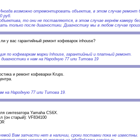
Иногда возможно отремонтировать объектив, в этом случае ремонт
0 руб.
объектива, то они не поставляются, в этом случае вернём камеру бе
зать только после диагностики. Диагностику мы в любом случае прои
ли у вас гарантийный ремонт кофеварок inhouse?
ция по кофеваркам марки Inhouse, гарантийный и платный ремонт.
диагностики к нам на Народную 77 или Титова 19
остика и ремонт кофеварки Krups.
ентра.
м на Народную 77 или Титова 19.
для синтезатора Yamaha CS6X.
л (он старый): VF834100
10R
емой Вам запчасти нет в наличии, сроки поставки пока не известны.
торно через несколько месяцев на info@plazma-service.ru