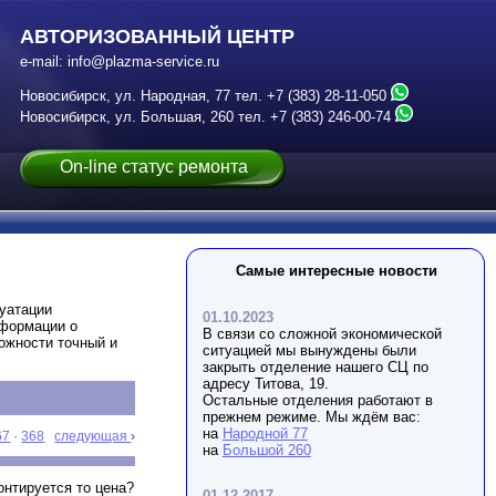
АВТОРИЗОВАННЫЙ ЦЕНТР
e-mail:
info@plazma-service.ru
Новосибирск, ул. Народная, 77
тел.
+7 (383) 28-11-050
Новосибирск, ул. Большая, 260
тел.
+7 (383) 246-00-74
On-line статус ремонта
Самые интересные новости
луатации
01.10.2023
нформации о
В связи со сложной экономической
можности точный и
ситуацией мы вынуждены были
закрыть отделение нашего СЦ по
адресу Титова, 19.
Остальные отделения работают в
прежнем режиме. Мы ждём вас:
на
Народной 77
67
·
368
следующая
›
на
Большой 260
онтируется то цена?
01.12.2017