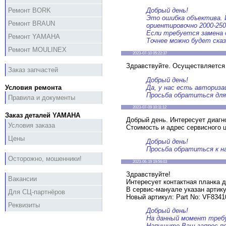
Ремонт BORK
Добрый день!
Это ошибка объектива. 
Ремонт BRAUN
ориентировочно 2000-250
Если требуется замена 
Ремонт YAMAHA
Точнее можно будет ска
Ремонт MOULINEX
2023-07-10 05:22:37
Здравствуйте. Осуществляется 
Заказ запчастей
Добрый день!
Да, у нас есть авториза
Условия ремонта
Просьба обратиться для 
Правила и документы
2023-07-09 10:11:12
Заказ деталей YAMAHA
Добрый день. Интересует диагн
Условия заказа
Стоимость и адрес сервисного ц
Цены
Добрый день!
Просьба обратиться к на
Осторожно, мошенники!
2023-06-19 19:56:03
Здравствуйте!
Вакансии
Интересует контактная планка 
В сервис-мануале указан артику
Для СЦ-партнёров
Новый артикул: Part No: VF834
Реквизиты
Добрый день!
На данный момент требу
Напишите Ваш запрос пов