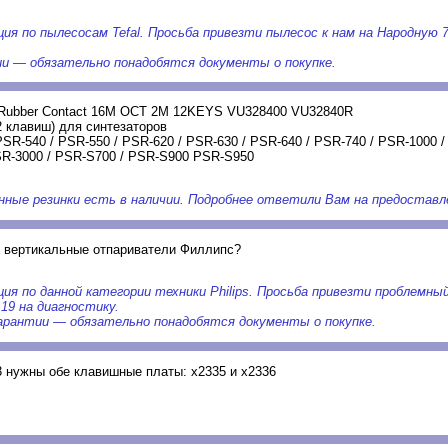
ция по пылесосам Tefal. Просьба привезти пылесос к нам на Народную 
ии — обязательно понадобятся документы о покупке.
я Rubber Contact 16M OCT 2M 12KEYS VU328400 VU32840R
2 клавиш) для синтезаторов
PSR-540 / PSR-550 / PSR-620 / PSR-630 / PSR-640 / PSR-740 / PSR-1000 /
PSR-3000 / PSR-S700 / PSR-S900 PSR-S950
нные резинки есть в наличии. Подробнее ответили Вам на предоставле
е вертикальные отпариватели Филлипс?
ция по данной категории техники Philips. Просьба привезти проблемны
19 на диагностику.
арантии — обязательно понадобятся документы о покупке.
 нужны обе клавишные платы: х2335 и х2336