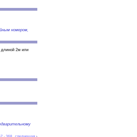
ийным номером,
 длиной 2м или
редварительному
67
·
368
следующая
›