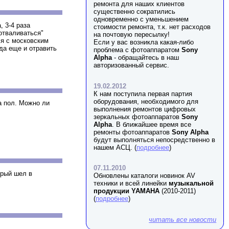
ремонта для наших клиентов
существенно сократились
одновременно с уменьшением
, 3-4 раза
стоимости ремонта, т.к. нет расходов
"отваливаться"
на почтовую пересылку!
ся с московским
Если у вас возникла какая-либо
 да еще и отравить
проблема с фотоаппаратом
Sony
Alpha
- обращайтесь в наш
авторизованный сервис.
19.02.2012
К нам поступила первая партия
оборудования, необходимого для
а пол. Можно ли
выполнения ремонтов цифровых
зеркальных фотоаппаратов
Sony
Alpha
. В ближайшее время все
ремонты фотоаппаратов
Sony Alpha
будут выполняться непосредственно в
нашем АСЦ. (
подробнее
)
07.11.2010
орый шел в
Обновлены каталоги новинок AV
техники и всей линейки
музыкальной
продукции YAMAHA
(2010-2011)
(
подробнее
)
читать все новости