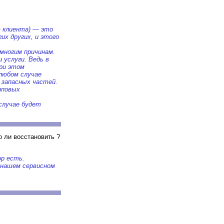
ю клиента) — это
х других, и этого
многим причинам.
 услуги. Ведь в
при этом
любом случае
 запасных частей.
иповых
случае будет
 ли восстановить ?
р есть.
 нашем сервисном