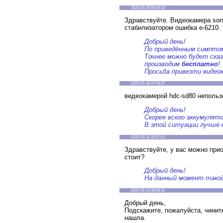
2023-05-16 09:30:10
Здравствуйте. Видеокамера son
стабилизатором ошибка e-6210.
Добрый день!
По приведённым симптом
Точнее можно будет ска
производим
бесплатно
!
Просьба привезти видеок
2023-05-16 07:48:37
видеокамерой hdc-sd80 непольз
Добрый день!
Скорее всего аккумулят
В этой ситуации лучше 
2023-05-15 12:17:21
Здравствуйте, у вас можно прио
стоит?
Добрый день!
На данный момент тако
2023-05-15 08:34:33
Добрый день,
Подскажите, пожалуйста, чинит
нашла.