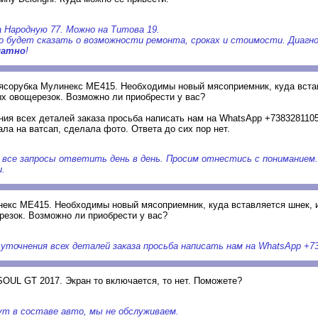
 Народную 77. Можно на Титова 19.
о будет сказать о возможности ремонта, сроках и стоимости. Диагн
латно
!
Мясорубка Мулинекс МЕ415. Необходимы новый мясоприемник, куда вста
х овощерезок. Возможно ли приобрести у вас?
ния всех деталей заказа просьба написать нам на WhatsApp +7383281105
ала на ватсап, сделала фото. Ответа до сих пор нет.
а все запросы ответить день в день. Просим отнестись с пониманием.
.
екс МЕ415. Необходимы новый мясоприемник, куда вставляется шнек, и
езок. Возможно ли приобрести у вас?
 уточнения всех деталей заказа просьба написать нам на WhatsApp +7
SOUL GT 2017. Экран то включается, то нет. Поможете?
т в составе авто, мы не обслуживаем.