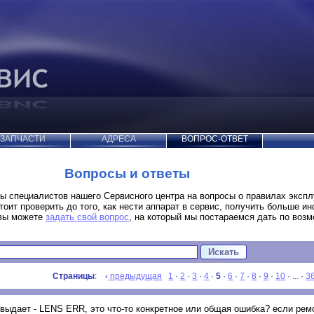
ЗАПЧАСТИ
АДРЕСА
ВОПРОС-ОТВЕТ
Вопросы и ответы
ы специалистов нашего Сервисного центра на вопросы о правилах эксп
стоит проверить до того, как нести аппарат в сервис, получить больше и
 вы можете
задать свой вопрос
, на который мы постараемся дать по воз
Страницы
: ‹
предыдущая
1
·
2
·
3
·
4
·
5
·
6
·
7
·
8
·
9
·
10
· ... ·
3
 выдает - LENS ERR, это что-то конкретное или общая ошибка? если рем