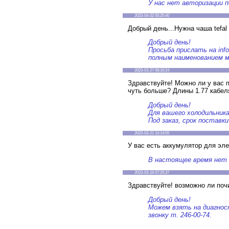
У нас нет авторизации п
2023-04-02 05:25:40
Добрый день...Нужна чаша tefal 
Добрый день!
Просьба прислать на inf
полным наименованием м
2023-03-27 08:16:24
Здравствуйте! Можно ли у вас
чуть больше? Длины 1.77 кабеля
Добрый день!
Для вашего холодильник
Под заказ, срок поставки
2023-03-21 10:14:55
У вас есть аккумулятор для эл
В настоящее время нет 
2023-03-16 07:25:37
Здравствуйте! возможно ли поч
Добрый день!
Можем взять на диагност
звонку т. 246-00-74.