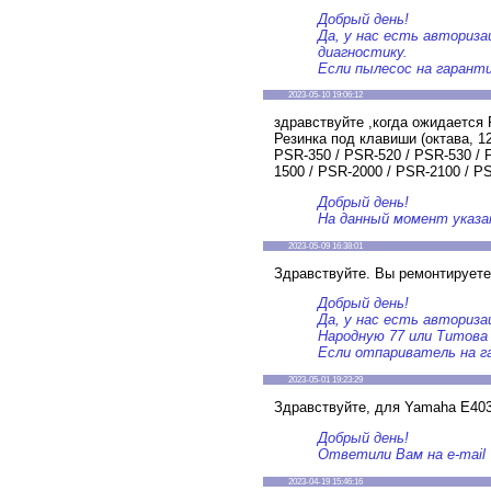
Добрый день!
Да, у нас есть авториза
диагностику.
Если пылесос на гарант
2023-05-10 19:06:12
здравствуйте ,когда ожидаетс
Резинка под клавиши (октава, 1
PSR-350 / PSR-520 / PSR-530 / 
1500 / PSR-2000 / PSR-2100 / 
Добрый день!
На данный момент указа
2023-05-09 16:38:01
Здравствуйте. Вы ремонтирует
Добрый день!
Да, у нас есть авториза
Народную 77 или Титова 
Если отпариватель на г
2023-05-01 19:23:29
Здравствуйте, для Yamaha E403
Добрый день!
Ответили Вам на e-mail
2023-04-19 15:46:16