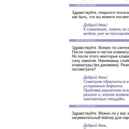
2023-09-26 10:30:34
Здравствуйте, покрылся полосам
как быть, что вы можете посове
Добрый день!
К сожалению, помочь не
модель уже не поставля
2023-09-25 01:16:22
Здравствуйте. Вопрос по синтез
После смазки и чистки клавиат
Но после этого некоторые клав
силу нажатия. Нажимаешь слабо 
клавиатуры без динамики). Рези
посоветуете?
Добрый день!
Советуем обратиться в
устранения дефекта.
Проблема вероятнее все
резинок и, вполне возмож
контактные площадки.
2023-09-16 11:21:48
Здравствуйте. Можно ли у вас з
нагревательный бойлер для паро
Добрый день,