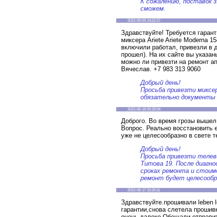
К сожалению, поставок з
сможем.
2023-09-05 14:22:27
Здравствуйте! Требуется гаран
миксера Ariete Ariete Moderna 1
включили работал, привезли в д
прошел). На их сайте вы указан
можно ли привезти на ремонт ап
Вячеслав. +7 983 313 9060
Добрый день!
Просьба привезти миксер
обязательно документы
2023-08-18 05:29:34
Доброго. Во время грозы вышел
Вопрос. Реально восстановить е
уже не целесообразно в свете 
Добрый день!
Просьба привезти телеви
Титова 19. После диагн
сроках ремонта и стоим
ремонт будет целесообр
2023-08-17 16:26:11
Здравствуйте.прошивали leben le
гарантии,снова слетела прошивк
очень далеко.Обещали отправи