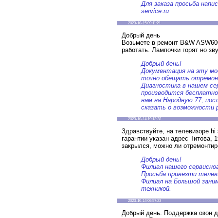
Для заказа просьба напис
service.ru
2023-10-15 09:11:21
Добрый день
Возьмете в ремонт B&W ASW60
работать. Лампочки горят но зву
Добрый день!
Документация на эту м
точно обещать отремон
Диагностика в нашем се
производится бесплатно
нам на Народную 77, пос
сказать о возможности 
2023-10-14 19:13:28
Здравствуйте, на телевизоре hi
гарантии указан адрес Титова, 
закрылся, можно ли отремонти
Добрый день!
Филиал нашего сервисно
Просьба привезти телеви
Филиал на Большой зани
техникой.
2023-10-14 06:57:23
Добрый день. Поддержка озон д