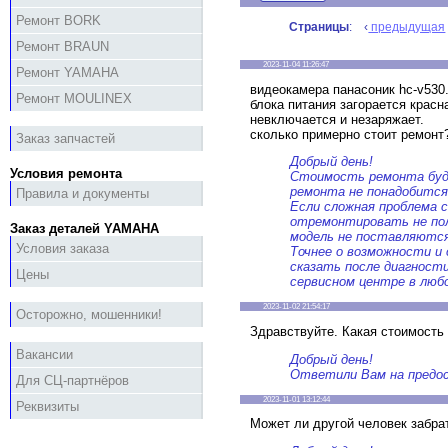
Ремонт BORK
Страницы
: ‹
предыдущая
Ремонт BRAUN
2023-11-04 11:26:47
Ремонт YAMAHA
видеокамера панасоник hc-v530
Ремонт MOULINEX
блока питания загорается красн
невключается и незаряжает.
сколько примерно стоит ремонт
Заказ запчастей
Добрый день!
Условия ремонта
Стоимость ремонта буде
ремонта не понадобится
Правила и документы
Если сложная проблема с
отремонтировать не пол
Заказ деталей YAMAHA
модель не поставляются
Условия заказа
Точнее о возможности и
сказать после диагност
Цены
сервисном центре в люб
2023-11-02 21:54:17
Осторожно, мошенники!
Здравствуйте. Какая стоимост
Вакансии
Добрый день!
Ответили Вам на предос
Для СЦ-партнёров
2023-11-01 13:12:44
Реквизиты
Может ли другой человек забрат