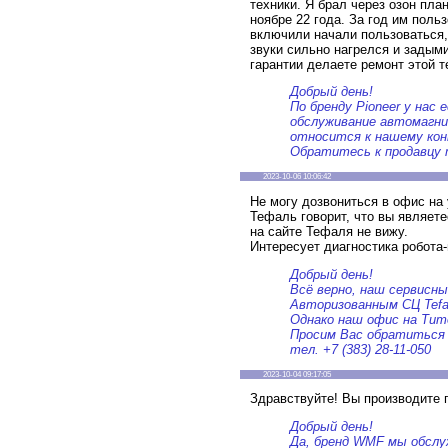
техники. Я брал через озон пла
ноябре 22 года. За год им польз
включили начали пользоваться,
звуки сильно нагрелся и задыми
гарантии делаете ремонт этой т
Добрый день!
По бренду Pioneer у нас
обслуживание автомагни
относится к нашему ко
Обратитесь к продавцу 
2023-10-06 10:06:42
Не могу дозвониться в офис на 
Тефаль говорит, что вы являет
на сайте Тефаля не вижу.
Интересует диагностика робота
Добрый день!
Всё верно, наш сервисн
Авторизованным СЦ Tefa
Однако наш офис на Тито
Просим Вас обратиться к
тел. +7 (383) 28-11-050
2023-10-04 09:17:05
Здравствуйте! Вы производите 
Добрый день!
Да, бренд WMF мы обслу