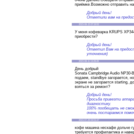
приёмке.Возможно отправить на
Добрый день!
Ответили вам на предос
2023-08-15 07:19:52
У меня кофеварка KRUPS XP344
приобрести?
Добрый день!
Ответил Вам на предост
уточнения)
2023-08-11 13:28:49
День добрый
Sonata Campbridge Audio NP30-B
подаем, standbye загорается, но
экране не загорается starting, 
взяться за ремонт?
Добрый день!
Просьба привезти аппара
диагностику.
100% пообещать не смо
очень постараемся помо
2023-07-26 04:51:47
кофе машина нескафе дольче гу
требуется профилактика и наве