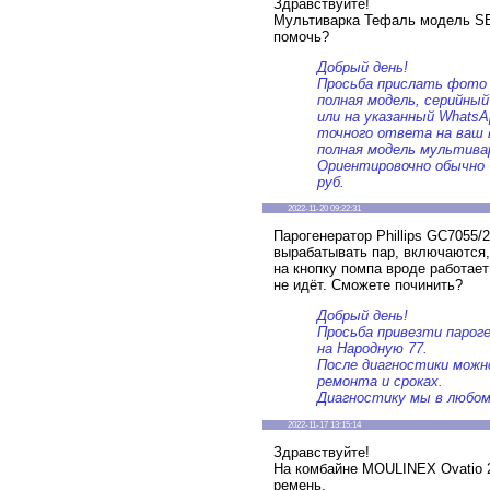
Здравствуйте!
Мультиварка Тефаль модель SE
помочь?
Добрый день!
Просьба прислать фото 
полная модель, серийный 
или на указанный WhatsAp
точного ответа на ваш 
полная модель мультива
Ориентировочно обычно 
руб.
2022-11-20 09:22:31
Парогенератор Phillips GC7055/2
вырабатывать пар, включаются,
на кнопку помпа вроде работает 
не идёт. Сможете починить?
Добрый день!
Просьба привезти пароге
на Народную 77.
После диагностики можн
ремонта и сроках.
Диагностику мы в любом
2022-11-17 13:15:14
Здравствуйте!
На комбайне MOULINEX Ovatio 
ремень.