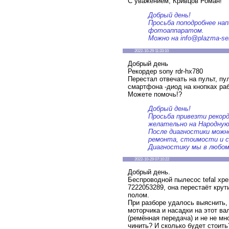
С уважением, Кривцов Роман!
Добрый день!
Просьба поподробнее на
фотоаппаратом.
Можно на info@plazma-ser
2022-10-29 11:33:10
Добрый день
Рекордер sony rdr-hx780
Перестал отвечать на пульт, пу
смартфона -диод на кнопках раб
Можете помочь!?
Добрый день!
Просьба привезти рекорд
желательно на Народную
После диагностики можн
ремонта, стоимости и с
Диагностику мы в любом
2022-10-29 07:10:22
Добрый день.
Беспроводной пылесос tefal xper
7222053289, она перестаёт крут
полом.
При разборе удалось выяснить,
моторчика и насадки на этот ва
(ремённая передача) и не не м
чинить? И сколько будет стоить