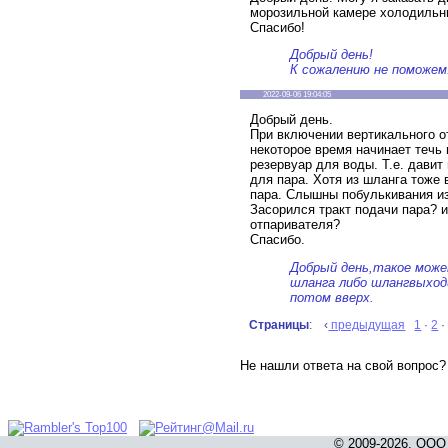
морозильной камере холодильни
Спасибо!
Добрый день!
К сожалению не поможем
2022-09-06 19:04:05
Добрый день.
При включении вертикального от
некоторое время начинает течь 
резервуар для воды. Т.е. давит
для пара. Хотя из шланга тоже
пара. Слышны побулькивания из
Засорился тракт подачи пара? 
отпаривателя?
Спасибо.
Добрый день,такое може
шланга либо шлангвыход
потом вверх.
Страницы
: ‹
предыдущая
1
·
2
Не нашли ответа на свой вопрос
© 2009-2026, ООО