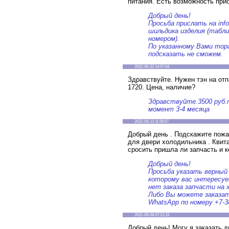
питания. Есть возможность при
Добрый день!
Просьба прислать на inf
шильдика изделия (табли
номером).
По указанному Вами тор
подсказать не сможем.
2022-09-22 14:57:54
Здравствуйте. Нужен тэн на от
1720. Цена, наличие?
Здравствуйте.3500 руб.п
момент 3-4 месяца
2022-09-13 11:36:07
Добрый день . Подскажите пожа
для двери холодильника . Квита
сросить пришла ли запчасть и к
Добрый день!
Просьба указать верный 
которому вас интересуе
нет заказа запчасти на 
Либо Вы можете заказат
WhatsApp по номеру +7-3
2022-09-08 07:21:33
Добрый день! Могу я заказать д