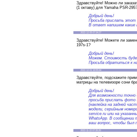
Здравствуйте! Можно ли заказат
(1 октаву) для Yamaha PSR-295
Добрый день!
Просьба прислать этот з
В ответ напишем какие 
2022-12-05 07:34:27
Здравствуйте! Можете ли заме
197s-1?
Добрый день!
Можем. Стоимость буде
Просьба обратиться к н
2022-12-01 16:55:34
Здравствуйте, подскажите при
матрицы на телевизоре сони бр
Добрый день!
Для возможности точно
просьба прислать фото 
(наклейка на задней час
модели, серийным номеро
service.ru или на указан
WhatsApp. В сообщении 
ваш вопрос, чтобы был 
2022-11-22 07:35:20