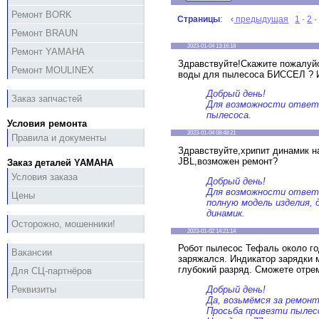
Ремонт BORK
Страницы
: ‹
предыдущая
1
·
2
Ремонт BRAUN
2023-01-04 13:16:18
Ремонт YAMAHA
Здравствуйте!Скажите пожалуй
Ремонт MOULINEX
воды для пылесоса БИССЕЛ ? И
Добрый день!
Заказ запчастей
Для возможности ответа
пылесоса.
Условия ремонта
2023-01-04 08:48:21
Правила и документы
Здравствуйте,хрипит динамик н
JBL,возможен ремонт?
Заказ деталей YAMAHA
Условия заказа
Добрый день!
Для возможности ответ
Цены
полную модель изделия,
динамик.
Осторожно, мошенники!
2023-01-02 14:21:14
Робот пылесос Тефаль около го
Вакансии
заряжался. Индикатор зарядки 
глубокий разряд. Сможете отре
Для СЦ-партнёров
Добрый день!
Реквизиты
Да, возьмёмся за ремонт
Просьба привезти пылесо