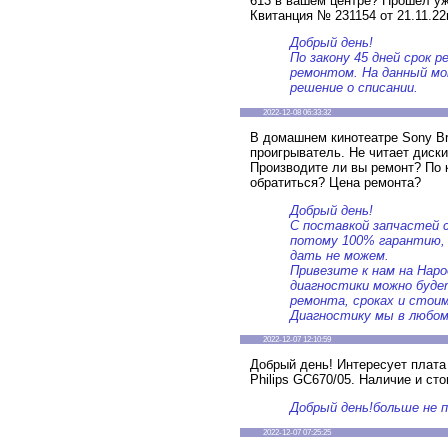
613 в вашем центре? Прошёл уже
Квитанция № 231154 от 21.11.22г
Добрый день!
По закону 45 дней срок 
ремонтом. На данный м
решение о списании.
2022-12-08 06:33:32
В домашнем кинотеатре Sony Br
проигрыватель. Не читает диски
Производите ли вы ремонт? По 
обратиться? Цена ремонта?
Добрый день!
С поставкой запчастей 
потому 100% гарантию,
дать не можем.
Привезите к нам на Наро
диагностики можно буде
ремонта, сроках и стои
Диагностику мы в любом
2022-12-07 12:10:59
Добрый день! Интересует плата
Philips GC670/05. Наличие и ст
Добрый день!больше не 
2022-12-07 07:25:25