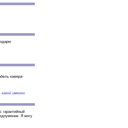
годарю
абель камера-
 какой именно
с гарантийный
недоумении. Я могу