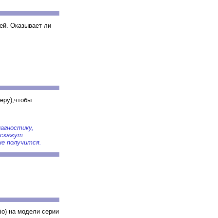
ней. Оказывает ли
еру),чтобы
агностику,
 скажут
не получится.
io) на модели серии