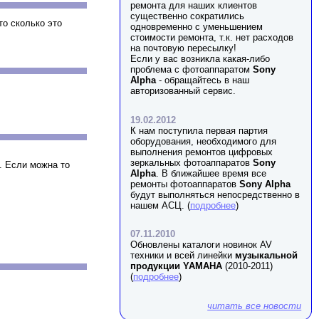
ремонта для наших клиентов
существенно сократились
то сколько это
одновременно с уменьшением
стоимости ремонта, т.к. нет расходов
на почтовую пересылку!
Если у вас возникла какая-либо
проблема с фотоаппаратом
Sony
Alpha
- обращайтесь в наш
авторизованный сервис.
19.02.2012
К нам поступила первая партия
оборудования, необходимого для
выполнения ремонтов цифровых
зеркальных фотоаппаратов
Sony
. Если можна то
Alpha
. В ближайшее время все
ремонты фотоаппаратов
Sony Alpha
будут выполняться непосредственно в
нашем АСЦ. (
подробнее
)
07.11.2010
Обновлены каталоги новинок AV
техники и всей линейки
музыкальной
продукции YAMAHA
(2010-2011)
(
подробнее
)
читать все новости