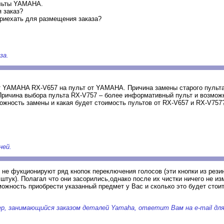
ульты YAMAHA.
 заказ?
риехать для размещения заказа?
за.
т YAMAHA RX-V657 на пульт от YAMAHA. Причина замены старого пульт
 Причина выбора пульта RX-V757 – более информативный пульт и возмож
ожность замены и какая будет стоимость пультов от RX-V657 и RX-V757
ней.
 не фукционируют ряд кнопок переключения голосов (эти кнопки из рез
 штук). Полагал что они засорились,однако после их чистки ничего не и
ожность приобрести указанный предмет у Вас и сколько это будет стоит
р, занимающийся заказом деталей Yamaha, ответит Вам на e-mail дл