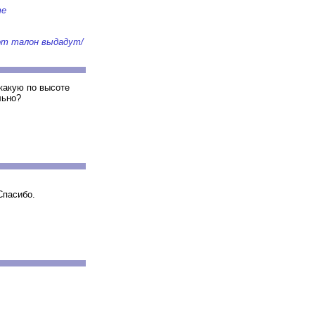
те
тот талон выдадут/
какую по высоте
льно?
Спасибо.