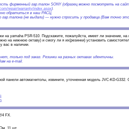
 есть фирменный гар.талон SONY (образец можно посмотреть на сай
.com/repair/warranty/index.aspx
).
жно обратиться в наш РАСЦ.
го гар.талона (не выдали) — нужно спросить у продавца (Вам точно э
ки на yamaha PSR-510. Подскажите, пожалуйста, имеет ли значение, на 
ужно на нижнюю октаву) и смогу ли я их(резинки) установить самостояте
у вас в наличии.
 нет, только под заказ. Резинки на разных октавах идентичны.
ам на e-mail.
ной панели автомагнитолы, извините, уточненная модель JVC-KD-G332. 
й.
й.
/4 FX.
Ом, 11 шт.