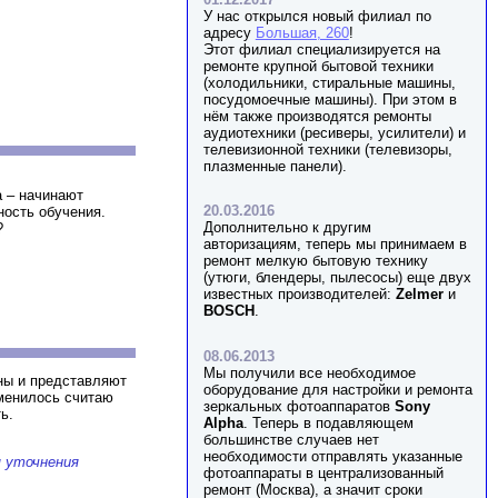
У нас открылся новый филиал по
адресу
Большая, 260
!
Этот филиал специализируется на
ремонте крупной бытовой техники
(холодильники, стиральные машины,
посудомоечные машины). При этом в
нём также производятся ремонты
аудиотехники (ресиверы, усилители) и
телевизионной техники (телевизоры,
плазменные панели).
а – начинают
20.03.2016
ность обучения.
Дополнительно к другим
?
авторизациям, теперь мы принимаем в
ремонт мелкую бытовую технику
(утюги, блендеры, пылесосы) еще двух
известных производителей:
Zelmer
и
BOSCH
.
08.06.2013
Мы получили все необходимое
ины и представляют
оборудование для настройки и ремонта
зменилось считаю
зеркальных фотоаппаратов
Sony
ь.
Alpha
. Теперь в подавляющем
большинстве случаев нет
необходимости отправлять указанные
я уточнения
фотоаппараты в централизованный
ремонт (Москва), а значит сроки