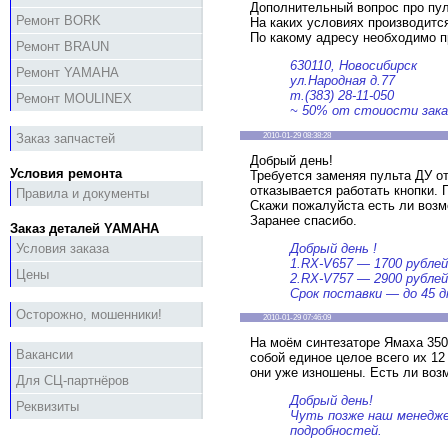
Дополнительный вопрос про п
Ремонт BORK
На каких условиях производится
По какому адресу необходимо п
Ремонт BRAUN
630110, Новосибирск
Ремонт YAMAHA
ул.Народная д.77
т.(383) 28-11-050
Ремонт MOULINEX
~ 50% от стоиости зака
2010-01-29 08:38:28
Заказ запчастей
Добрый день!
Условия ремонта
Требуется заменяя пульта ДУ о
отказывается работать кнопки.
Правила и документы
Скажи пожалуйста есть ли возм
Заранее спасибо.
Заказ деталей YAMAHA
Добрый день !
Условия заказа
1.RX-V657 — 1700 рублей
Цены
2.RX-V757 — 2900 рублей
Срок поставки — до 45 д
Осторожно, мошенники!
2010-01-29 07:46:09
На моём синтезаторе Ямаха 350
Вакансии
собой единое целое всего их 12
они уже изношены. Есть ли возм
Для СЦ-партнёров
Добрый день!
Реквизиты
Чуть позже наш менедже
подробностей.