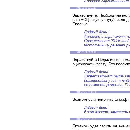
Аппарат гарантийны ил
2010-01-19 08:57:15
Здравствуйте. Необходима юстир
ваш АСЦ такую услугу? если да
Спасибо.
Добрый день !
Аппарат и гар.талон к н
Срок ремонта 20-25 дней
Фототехнику ремонтируе
2010-01-18 17:09:23
Здравствуйте.Подскажите, пож
оцифровать касету. Это поломка
Добрый день!
Дефект может быть как 
диагностика у нас в люб
стоимость ремонта. Под
2010-01-17 19:41:54
Возможно ли поменять шлейф н
Добрый день !
Возможности заменить ш
2010-01-15 21:36:06
Сколько будет стоить замена ли