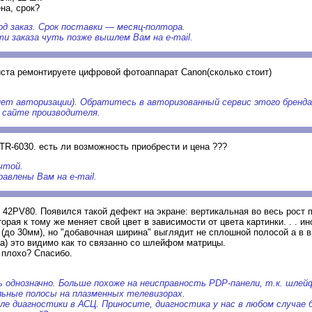
на, срок?
од заказ. Срок поставки — месяц-полтора.
и заказа чуть позже вышлем Вам на e-mail.
ста ремонтируете цифровой фотоаппарат Canon(сколько стоит)
ет авторизации). Обратитесь в авторизованный сервис этого бренда.
 сайте производителя.
TR-6030. есть ли возможность приобрести и цена ???
чтой.
авлены Вам на e-mail.
 42PV80. Появился такой дефект на экране: вертикальная во весь рост 
орая к тому же меняет свой цвет в зависимости от цвета картинки. . . ин
 (до 30мм), но "добавочная ширина" выглядит не сплошной полосой а в 
а) это видимо как то связанно со шлейфом матрицы.
 плохо? Спасибо.
 однозначно. Больше похоже на неисправность PDP-панели, т.к. шлей
ьные полосы на плазменных телевизорах.
ле диагностики в АСЦ. Приносите, диагностика у нас в любом случае 