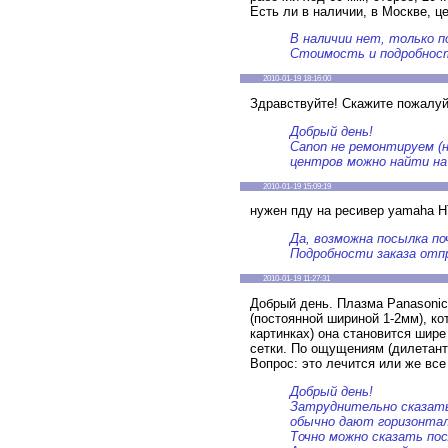
Есть ли в наличии, в Москве, це
В наличии нет, только п
Стоимость и подробност
2010-01-19 18:16:00
Здравствуйте! Скажите пожалуй
Добрый день!
Canon не ремонтируем (н
центров можно найти на
2010-01-19 15:09:19
нужен пду на ресивер yamaha H
Да, возможна посылка по
Подробности заказа отпр
2010-01-19 11:27:31
Добрый день. Плазма Panasonic
(постоянной шириной 1-2мм), кот
картинках) она становится шире
сетки. По ощущениям (дилетант
Вопрос: это лечится или же все
Добрый день!
Затруднительно сказать
обычно дают горизонтал
Точно можно сказать пос