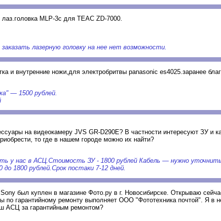
 лаз.головка MLP-3c для TEAC ZD-7000.
 заказать лазерную головку на нее нет возможности.
ка и внутренние ножи,для электробритвы panasonic es4025.заранее бла
а" — 1500 рублей.
й
ессуары на видеокамеру JVS GR-D290E? В частности интересуют ЗУ и к
риобрести, то где в нашем городе можно их найти?
ать у нас в АСЦ.Стоимость ЗУ - 1800 рублей Кабель — нужно уточнить
до 1800 рублей.Срок постаки 7-12 дней.
Sony был куплен в магазине Фото.ру в г. Новосибирске. Открываю сейча
ты по гарантийному ремонту выполняет ООО "Фототехника почтой". Я в 
аш АСЦ за гарантийным ремонтом?