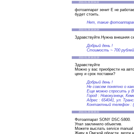
2010-01-28 20:54:32
фотоаппарат зенит Е не работа
будет стоить.
Нет, такие фотоаппара
2010-01-28 18:34:34
Здравствуйте.Нужна внешняя се
Добрый день !
Стоимость ~ 700 рублей.
2010-01-28 16:31:19
Здравствуйте
Можно у вас приобрести на авт
цену и срок поставки?
Добрый день !
Не совсем понятно о ка
Еще можно спросить у В
Город : Новокузнецк, Кем
Адрес : 654041, ул. Тран
Контактный телефон : (3
2010-01-28 08:36:43
Фотоаппарат SONY DSC-S800.
Упал заклинило объектив.
Можете выслать service manual 
Живу в Омской области, везти 