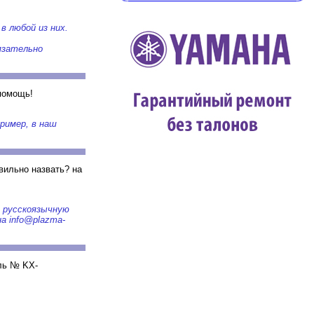
 любой из них.
язательно
помощь!
ример, в наш
вильно назвать? на
ь русскоязычную
а info@plazma-
ель № KX-