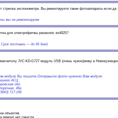
ет стрелка экспонометра. Вы ремонтируете такие фотоаппараты если да 
ты мы не ремонтируем.
тка для электробритвы panasonic es4025?
Срок поставки — до 45 дней.
омагнитолу JVC-KD-G727 модуль USB (очень нужно)живу в Новокузнецке
ком модуле Вы пишите.Отправьте фото нужного Вам модуля.
ашего АСЦ :
еровская обл.
спортная, 49а
843) 717-195
на объектив.
на ремонт нет смысла.