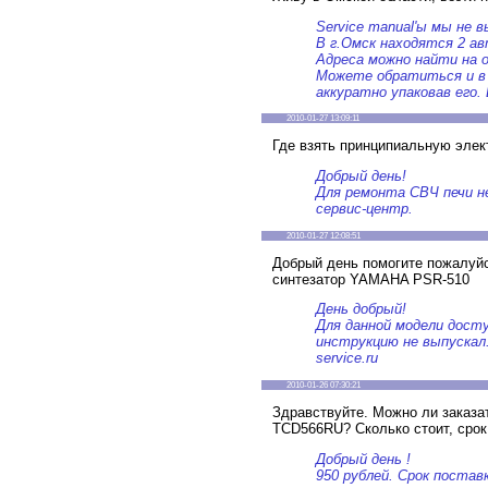
Service manual'ы мы не 
В г.Омск находятся 2 а
Адреса можно найти на 
Можете обратиться и в 
аккуратно упаковав его.
2010-01-27 13:09:11
Где взять принципиальную эле
Добрый день!
Для ремонта СВЧ печи н
сервис-центр.
2010-01-27 12:08:51
Добрый день помогите пожалуйс
синтезатор YAMAHA PSR-510
День добрый!
Для данной модели дост
инструкцию не выпускал
service.ru
2010-01-26 07:30:21
Здравствуйте. Можно ли заказа
TCD566RU? Сколько стоит, срок
Добрый день !
950 рублей. Срок поставк