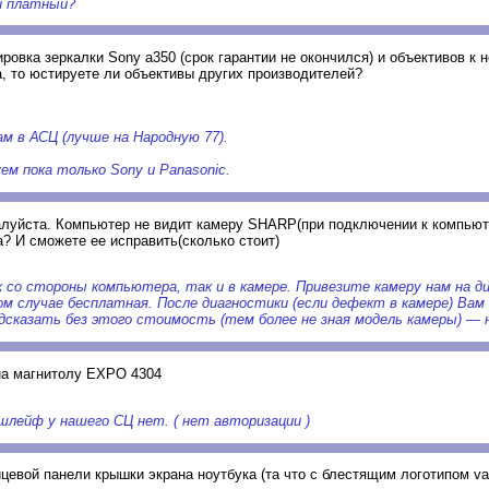
и платный?
овка зеркалки Sony a350 (срок гарантии не окончился) и объективов к 
, то юстируете ли объективы других производителей?
ам в АСЦ (лучше на Народную 77).
.
м пока только Sony и Panasonic.
алуйста. Компьютер не видит камеру SHARP(при подключении к компьют
? И сможете ее исправить(сколько стоит)
со стороны компьютера, так и в камере. Привезите камеру нам на ди
ом случае бесплатная. После диагностики (если дефект в камере) Вам
сказать без этого стоимость (тем более не зная модель камеры) — 
а магнитолу EXPO 4304
лейф у нашего СЦ нет. ( нет авторизации )
цевой панели крышки экрана ноутбука (та что с блестящим логотипом va