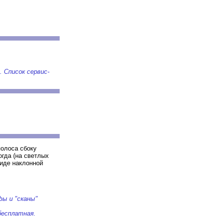
 Список сервис-
полоса сбоку
огда (на светлых
виде наклонной
фы и "сканы"
бесплатная.