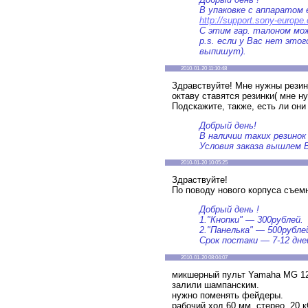
В упаковке с аппаратом
http://support.sony-europe
С этим гар. талоном мо
p.s. если у Вас нет это
выпишут).
2010-01-20 11:10:48
Здравствуйте! Мне нужны резин
октаву ставятся резинки( мне н
Подскажите, также, есть ли они 
Добрый день!
В наличии таких резинок
Условия заказа вышлем В
2010-01-20 10:05:25
Здраствуйте!
По поводу нового корпуса съем
Добрый день !
1."Кнопки" — 300рублей.
2."Панелька" — 500рубле
Срок постаки — 7-12 дне
2010-01-20 08:04:07
микшерный пульт Yamaha MG 12
залили шампанским.
нужно поменять фейдеры.
рабочий ход 60 мм, стерео, 20 к