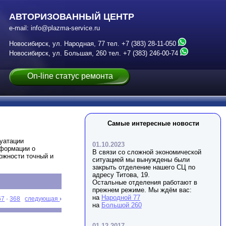
АВТОРИЗОВАННЫЙ ЦЕНТР
e-mail:
info@plazma-service.ru
Новосибирск, ул. Народная, 77
тел.
+7 (383) 28-11-050
Новосибирск, ул. Большая, 260
тел.
+7 (383) 246-00-74
On-line статус ремонта
Самые интересные новости
луатации
01.10.2023
нформации о
В связи со сложной экономической
можности точный и
ситуацией мы вынуждены были
закрыть отделение нашего СЦ по
адресу Титова, 19.
Остальные отделения работают в
прежнем режиме. Мы ждём вас:
на
Народной 77
67
·
368
следующая
›
на
Большой 260
01.12.2017