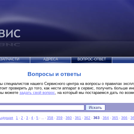
ЗАПЧАСТИ
АДРЕСА
ВОПРОС-ОТВЕТ
Вопросы и ответы
ы специалистов нашего Сервисного центра на вопросы о правилах эксп
стоит проверить до того, как нести аппарат в сервис, получить больше и
 вы можете
задать свой вопрос
, на который мы постараемся дать по воз
ыдущая
1
·
2
·
3
·
4
·
5
· ... ·
358
·
359
·
360
·
361
·
362
·
363
·
364
·
365
·
366
·
3