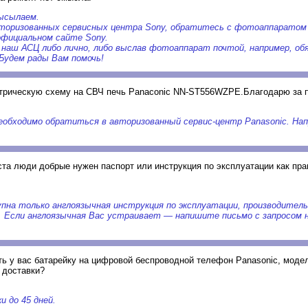
высылаем.
вторизованных сервисных центра Sony, обратитесь с фотоаппаратом в
официальном сайте Sony.
наш АСЦ либо лично, либо выслав фотоаппарат почтой, например, об
 Будем рады Вам помочь!
ктрическую схему на СВЧ печь Panaconic NN-ST556WZPE.Благодарю за 
еобходимо обратиться в авторизованный сервис-центр Panasonic. Нап
та люди добрые нужен паспорт или инструкция по эксплуатации как пра
упна только англоязычная инструкция по эксплуатации, производител
. Если англоязычная Вас устраивает — напишите письмо с запросом н
ть у вас батарейку на цифровой беспроводной телефон Panasonic, мод
 доставки?
и до 45 дней.