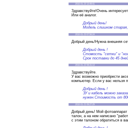
2010-01-23 13:49:41
Здравствуйте!Очень интересует
Или её аналог.
Добрый день!
Модель слишком старая,
2010-01-23 07:56:24
Добрый день!Нужна внешняя сет
Добрый день !
Стомость "сетки" и "нож
Срок поставки до 45 дне
2010-01-22 08:31:13
Здравствуйте.
У вас возможно приобрести акс
компьютер. Если у вас нельзя п
Добрый день !
ЗУ и кабель можно заказ
нужен.Стоимость от 800 
2010-01-21 09:27:29
Добрый день! Мой фотоаппарат 
талон, а на нем написано "рабо
с этим талоном обратиться в в
Добрый день !