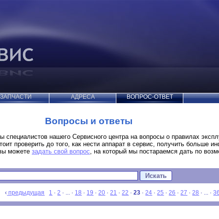
ЗАПЧАСТИ
АДРЕСА
ВОПРОС-ОТВЕТ
Вопросы и ответы
ы специалистов нашего Сервисного центра на вопросы о правилах эксп
стоит проверить до того, как нести аппарат в сервис, получить больше и
 вы можете
задать свой вопрос
, на который мы постараемся дать по воз
: ‹
предыдущая
1
·
2
· ... ·
18
·
19
·
20
·
21
·
22
·
23
·
24
·
25
·
26
·
27
·
28
· ... ·
3