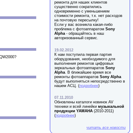
ремонта для наших клиентов
существенно сократились
одновременно с уменьшением
стоимости ремонта, т.к. нет расходов
на почтовую пересылку!
Если у вас возникла какая-либо
проблема с фотоаппаратом
Sony
Alpha
- обращайтесь в наш
авторизованный сервис.
19.02.2012
К нам поступила первая партия
X QW2000?
оборудования, необходимого для
выполнения ремонтов цифровых
зеркальных фотоаппаратов
Sony
Alpha
. В ближайшее время все
ремонты фотоаппаратов
Sony Alpha
будут выполняться непосредственно в
нашем АСЦ. (
подробнее
)
07.11.2010
Обновлены каталоги новинок AV
техники и всей линейки
музыкальной
продукции YAMAHA
(2010-2011)
(
подробнее
)
читать все новости