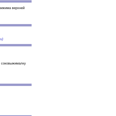
рижима верхней
и)
а соковыжималку