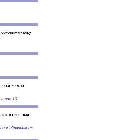
а соковыжималку
спечение для
итова 19.
ечатление такое,
ти с образцом на