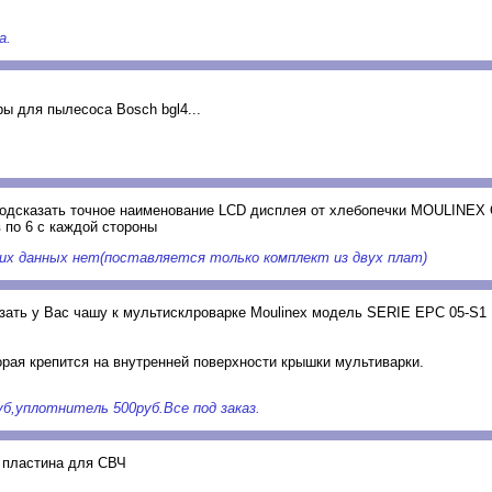
а.
ы для пылесоса Bosch bgl4...
 подсказать точное наименование LCD дисплея от хлебопечки MOULINE
 по 6 с каждой стороны
их данных нет(поставляется только комплект из двух плат)
зать у Вас чашу к мультисклроварке Moulinex модель SERIE EPC 05-S1
орая крепится на внутренней поверхности крышки мультиварки.
б,уплотнитель 500руб.Все под заказ.
 пластина для СВЧ