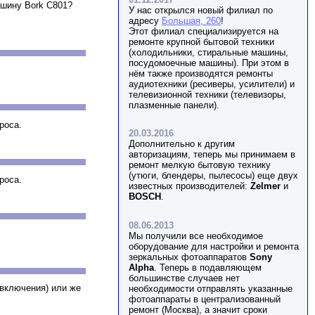
ашину Bork C801?
У нас открылся новый филиал по
адресу
Большая, 260
!
Этот филиал специализируется на
ремонте крупной бытовой техники
(холодильники, стиральные машины,
посудомоечные машины). При этом в
нём также производятся ремонты
аудиотехники (ресиверы, усилители) и
телевизионной техники (телевизоры,
плазменные панели).
роса.
20.03.2016
Дополнительно к другим
авторизациям, теперь мы принимаем в
ремонт мелкую бытовую технику
(утюги, блендеры, пылесосы) еще двух
роса.
известных производителей:
Zelmer
и
BOSCH
.
08.06.2013
Мы получили все необходимое
оборудование для настройки и ремонта
зеркальных фотоаппаратов
Sony
Alpha
. Теперь в подавляющем
большинстве случаев нет
включения) или же
необходимости отправлять указанные
фотоаппараты в централизованный
ремонт (Москва), а значит сроки