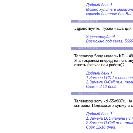
Добрый день !
Можно купить в магазин
гораздо дешевле для Вас
2020-05-05 14:21:41
Здравствуйте. Нужна чаша для 
Здравствуйте!
Возможно под заказ, 5600
2020-05-05 13:37:14
Телевизор Sony модель KDL- 4
Упал экраном вперёд на пол, зв
стоить (запчасти и работа)?
Добрый день !
1.Замена LCD ( с подсвет
2.Замена O-Cell т.е. тол
Срок ~ 3-12 дней.
2020-05-04 12:53:06
Телевизор sony kdl-55w807c. На
матрицы. Подскажите сумму и с
Добрый день !
1.Замена LCD-панели ( с 
2.Замена O-Cell т.е. тол
Срок 12-18 дней.