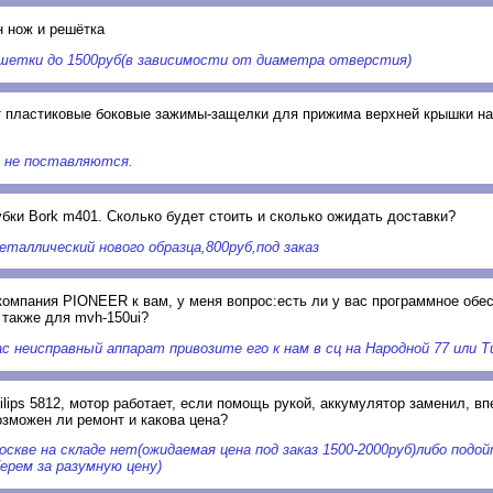
 нож и решётка
решетки до 1500руб(в зависимости от диаметра отверстия)
т пластиковые боковые зажимы-защелки для прижима верхней крышки н
 не поставляются.
бки Bork m401. Сколько будет стоить и сколько ожидать доставки?
таллический нового образца,800руб,под заказ
компания PIONEER к вам, у меня вопрос:есть ли у вас программное обе
 также для mvh-150ui?
с неисправный аппарат привозите его к нам в сц на Народной 77 или Т
lips 5812, мотор работает, если помощь рукой, аккумулятор заменил, вп
озможен ли ремонт и какова цена?
скве на складе нет(ожидаемая цена под заказ 1500-2000руб)либо подой
ерем за разумную цену)