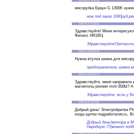
2020-04-27 12:02:38
мясорубка Браун G 1300K нужен
нож под заказ 1000руб,
2020-04-27 11:25:10
Здравствуйте! Меня интересую
Филипс HR1851
Здравствуйте!Запчасти
2020-04-24 06:54:48
Нужна втулка шнека для мясору
предохранитель шнека ме
2020-04-24 05:22:15
Здравствуйте, меня направила 
магнитолы pioneer mvh-350bt? А
Здравствуйте, если у Ва
2020-04-23 16:34:58
Добрый день! Электробритва Phi
когда щетки подработалиссь. В
Добрый день!мотора в Мо
Народную 77(может подб