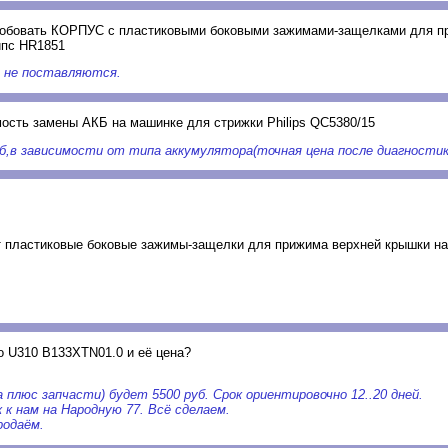
робовать КОРПУС с пластиковыми боковыми зажимами-защелками для п
ипс HR1851
 не поставляются.
ость замены АКБ на машинке для стрижки Philips QC5380/15
б,в зависимости от типа аккумулятора(точная цена после диагностик
т пластиковые боковые зажимы-защелки для прижима верхней крышки н
o U310 B133XTN01.0 и её цена?
плюс запчасти) будет 5500 руб. Срок ориентировочно 12..20 дней.
 к нам на Народную 77. Всё сделаем.
родаём.