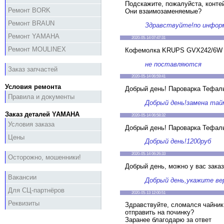
Подскажите, пожалуйста, конте
Ремонт BORK
Они взаимозаменяемые?
Ремонт BRAUN
Здравствуйте!по инфор
Ремонт YAMAHA
2020-05-14 07:47:31
Ремонт MOULINEX
Кофемолка KRUPS GVX242/6W 
не поставляются
Заказ запчастей
2020-05-14 06:59:41
Условия ремонта
Добрый день! Пароварка Тефаль
Правила и документы
Добрый день!замена тай
Заказ деталей YAMAHA
2020-05-14 06:58:32
Условия заказа
Добрый день! Пароварка Тефаль
Цены
Добрый день!1200руб
2020-05-14 06:26:33
Осторожно, мошенники!
Добрый день, можно у вас заказ
Вакансии
Добрый день,укажите ве
Для СЦ-партнёров
2020-05-13 12:00:51
Реквизиты
Здравствуйте, сломался чайник
отправить на починку?
Заранее благодарю за ответ