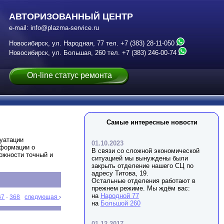
АВТОРИЗОВАННЫЙ ЦЕНТР
e-mail:
info@plazma-service.ru
Новосибирск, ул. Народная, 77
тел.
+7 (383) 28-11-050
Новосибирск, ул. Большая, 260
тел.
+7 (383) 246-00-74
On-line статус ремонта
Самые интересные новости
луатации
01.10.2023
нформации о
В связи со сложной экономической
можности точный и
ситуацией мы вынуждены были
закрыть отделение нашего СЦ по
адресу Титова, 19.
Остальные отделения работают в
прежнем режиме. Мы ждём вас:
на
Народной 77
67
·
368
следующая
›
на
Большой 260
01.12.2017