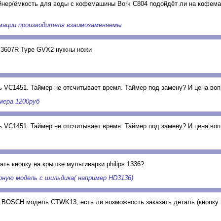
йнер/ёмкость для воды с кофемашины Bork С804 подойдёт ли на кофем
мации производителя взаимозаменяемы
3607R Type GVX2 нужны ножи
 VC1451. Таймер не отсчитывает время. Таймер под замену? И цена воп
мера 1200руб
 VC1451. Таймер не отсчитывает время. Таймер под замену? И цена воп
ать кнопку на крышке мультиварки philips 1336?
рную модель с шильдика( например HD3136)
 BOSCH модель CTWK13, есть ли возможность заказать деталь (кнопку 