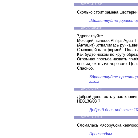
2020-05-16 12:10:45
Сколько стоит замена шестерни
Здравствуйте ,ориентир
2020-05-16 07:40:30
Здравствуйте
Моющий пылесосPhilips Agua Tr
(Антацит) .отвалилась ручка,вн
С моющей платформой . Пластик
Как будто ножом по кругу обрез
Огромная просьба назвать приб
пенсии, ехать из Борового. Цел
Спасибо.
Здравствуйте.ориентиро
заказ
2020-05-15 18:26:10
Добрый день, есть у вас клавиш
HD3136/03 ?
Добрый день,под заказ 1
2020-05-15 14:24:19
Сломалась мясорубока kenwood,
Производим.