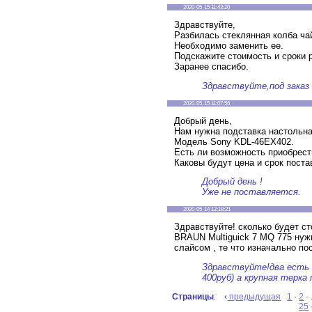
2020-05-15 11:43:20
Здравствуйте,
Разбилась стеклянная колба ч
Необходимо заменить ее.
Подскажите стоимость и сроки р
Заранее спасибо.
Здравствуйте,под заказ 
2020-05-15 11:07:56
Добрый день,
Нам нужна подставка настольна
Модель Sony KDL-46EX402.
Есть ли возможность приобрест
Каковы будут цена и срок поста
Добрый день !
Уже не поставляется.
2020-05-14 12:18:21
Здравствуйте! сколько будет ст
BRAUN Multiguick 7 MQ 775 нужн
слайсом , те что изначально по
Здравствуйте!два есть в
400руб) а крупная терка 
Страницы
: ‹
предыдущая
1
·
2
· 
25