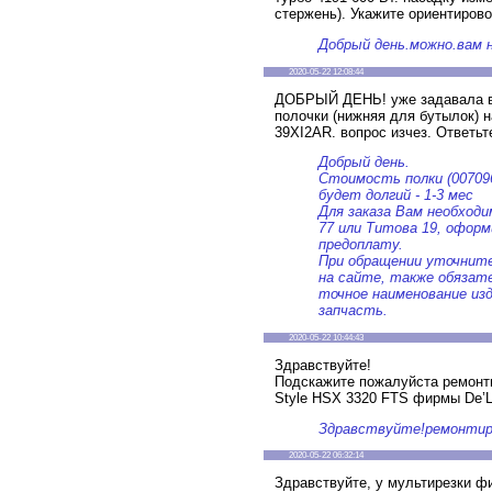
стержень). Укажите ориентиров
Добрый день.можно.вам н
2020-05-22 12:08:44
ДОБРЫЙ ДЕНЬ! уже задавала в
полочки (нижняя для бутылок)
39XI2AR. вопрос изчез. Ответь
Добрый день.
Стоимость полки (0070964
будет долгий - 1-3 мес
Для заказа Вам необходи
77 или Титова 19, офор
предоплату.
При обращении уточните
на сайте, также обязате
точное наименование изд
запчасть.
2020-05-22 10:44:43
Здравствуйте!
Подскажите пожалуйста ремонти
Style HSX 3320 FTS фирмы De’L
Здравствуйте!ремонти
2020-05-22 06:32:14
Здравствуйте, у мультирезки 