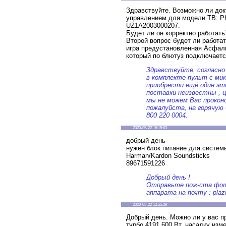
Здравствуйте. Возможно ли док
управлением для модели ТВ: Phi
UZ1A2003000207.
Будет ли он корректно работать
Второй вопрос будет ли работат
игра предустановленная Асфаль
который по блютуз подключается
Здравствуйте, согласно
в комплекте пульт с ми
приобрести ещё один это
поставки неизвестны , ц
мы не можем Вас прокон
пожалуйста, на горячую
800 220 0004.
2020-05-22 15:15:03
добрый день
нужен блок питание для систем
Harman/Kardon Soundsticks
89671591226
Добрый день !
Отправьте пож-ста фото
аппарата на почту : pla
2020-05-22 12:55:29
Добрый день. Можно ли у вас 
турбо 4191 600 Вт. насадку изм