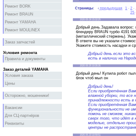
Ремонт BORK
Страницы
: ‹
предыдущая
1
·
2
· 
25
Ремонт BRAUN
2020-05-26 15:32:25
Ремонт YAMAHA
Добрый день.Задавала вопрос: 
Ремонт MOULINEX
блендеру BRAUN турбо 4191 600
(металлический стержень). Ука
В ответе вы не указали стоимос
Заказ запчастей
Укажите стоимость насадки и ср
Условия ремонта
Добрый день.если это вс
есть в наличии на Народ
Правила и документы
2020-05-25 10:35:35
Заказ деталей YAMAHA
Добрый день! Купила робот пыле
Условия заказа
блок чтоб мыл он
Цены
Добрый день!
Если приобретённая Ва
влажной уборки, то все 
Осторожно, мошенники!
принадлежности есть в 
Если приобретённая Вам
Вакансии
функциональности не им
помочь не сможем, ника
Для СЦ-партнёров
сверх того, что идёт в 
моделью, отдельно прои
Реквизиты
центры не распростран
2020-05-23 10:59:51